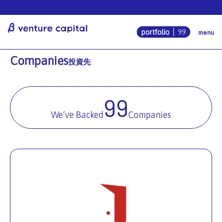
β venture ca
menu
portfolio
99
Companies
投資先
99
We’ve Backed
Companies