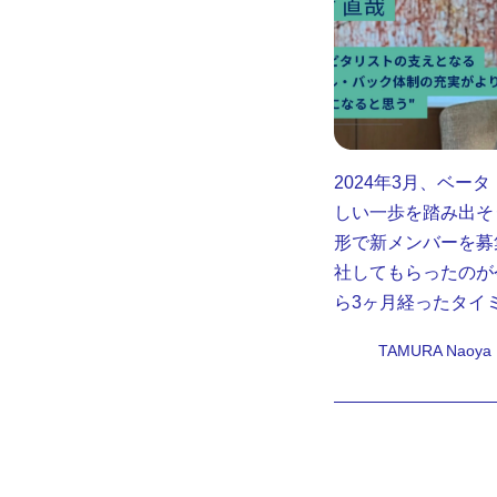
2024年3月、ベ
しい一歩を踏み出そ
形で新メンバーを募
社してもらったのが
ら3ヶ月経ったタイ
TAMURA Naoya