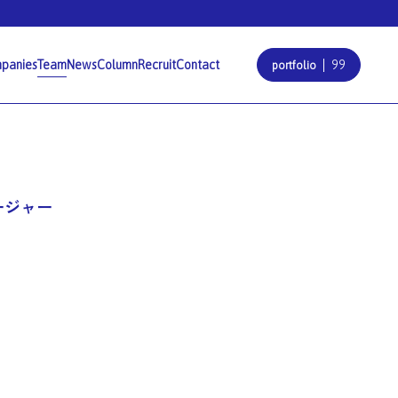
panies
Team
News
Column
Recruit
Contact
99
portfolio
ージャー