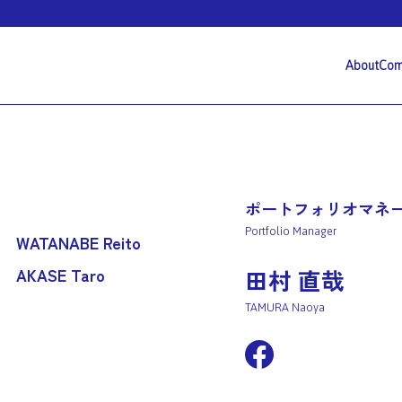
β venture capital
About
Com
ポートフォリオマネ
Portfolio Manager
WATANABE Reito
AKASE Taro
田村 直哉
TAMURA Naoya
facebook