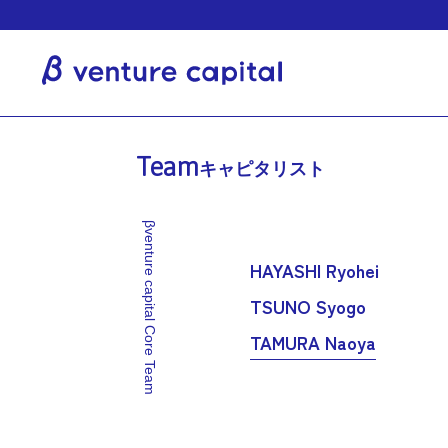
Team
キャピタリスト
βventure capital Core Team
HAYASHI Ryohei
TSUNO Syogo
TAMURA Naoya