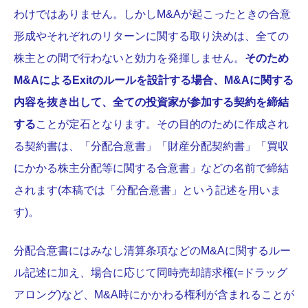
わけではありません。しかしM&Aが起こったときの合意
形成やそれぞれのリターンに関する取り決めは、全ての
株主との間で行わないと効力を発揮しません。
そのため
M&AによるExit
の
ルールを設計する場合、M&Aに関する
内容を抜き出して、全ての投資家が参加する契約を締結
する
ことが定石となります。その目的のために作成され
る契約書は、「分配合意書」「財産分配契約書」「買収
にかかる株主分配等に関する合意書」などの名前で締結
されます(本稿では「分配合意書」という記述を用いま
す)。
分配合意書にはみなし清算条項などのM&Aに関するルー
ル記述に加え、場合に応じて同時売却請求権(=ドラッグ
アロング)など、M&A時にかかわる権利が含まれることが