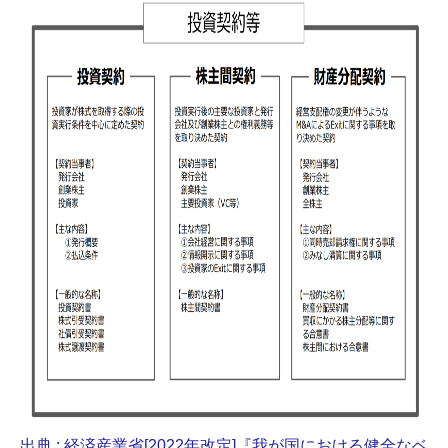
出典 : 経済産業省[2022年改定]『我が国における健全なベ